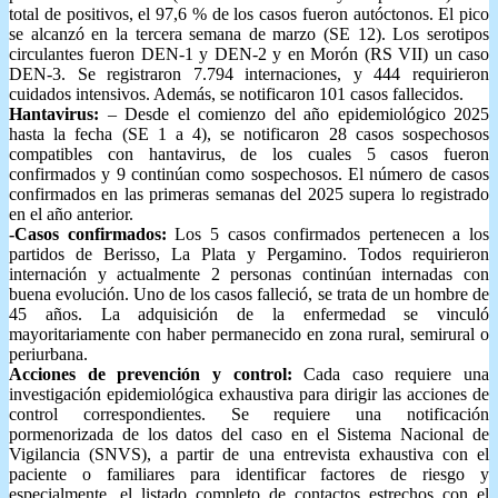
total de positivos, el 97,6 % de los casos fueron autóctonos. El pico
se alcanzó en la tercera semana de marzo (SE 12). Los serotipos
circulantes fueron DEN-1 y DEN-2 y en Morón (RS VII) un caso
DEN-3.
Se registraron 7.794 internaciones, y 444 requirieron
cuidados intensivos. Además, se notificaron 101 casos fallecidos.
Hantavirus:
– Desde el comienzo del año epidemiológico 2025
hasta la fecha (SE 1 a 4), se notificaron 28 casos sospechosos
compatibles con hantavirus, de los cuales 5 casos fueron
confirmados y 9 continúan como sospechosos. El número de casos
confirmados en las primeras semanas del 2025 supera lo registrado
en el año anterior.
-Casos confirmados:
Los 5 casos confirmados pertenecen a los
partidos de Berisso, La Plata y Pergamino. Todos requirieron
internación y actualmente 2 personas continúan internadas con
buena evolución. Uno de los casos falleció, se trata de un hombre de
45 años. La adquisición de la enfermedad se vinculó
mayoritariamente con haber permanecido en zona rural, semirural o
periurbana.
Acciones de prevención y control:
Cada caso requiere una
investigación epidemiológica exhaustiva para dirigir las acciones de
control correspondientes. Se requiere una notificación
pormenorizada de los datos del caso en el Sistema Nacional de
Vigilancia (SNVS), a partir de una entrevista exhaustiva con el
paciente o familiares para identificar factores de riesgo y
especialmente, el listado completo de contactos estrechos con el