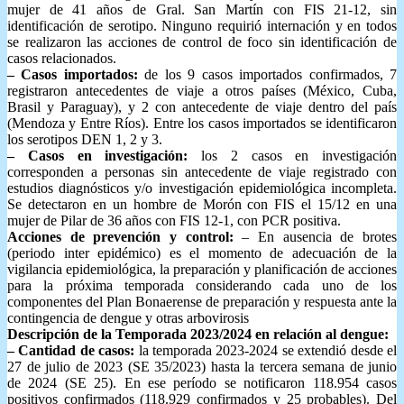
mujer de 41 años de Gral. San Martín con FIS 21-12, sin
identificación de serotipo. Ninguno requirió internación y en todos
se realizaron las acciones de control de foco sin identificación de
casos relacionados.
– Casos importados:
de los 9 casos importados confirmados, 7
registraron antecedentes de viaje a otros países (México, Cuba,
Brasil y Paraguay), y 2 con antecedente de viaje dentro del país
(Mendoza y Entre Ríos). Entre los casos importados se identificaron
los serotipos DEN 1, 2 y 3.
– Casos en investigación:
los 2 casos en investigación
corresponden a personas sin antecedente de viaje registrado con
estudios diagnósticos y/o investigación epidemiológica incompleta.
Se detectaron en un hombre de Morón con FIS el 15/12 en una
mujer de Pilar de 36 años con FIS 12-1, con PCR positiva.
Acciones de prevención y control:
– En ausencia de brotes
(periodo inter epidémico) es el momento de adecuación de la
vigilancia epidemiológica, la preparación y planificación de acciones
para la próxima temporada considerando cada uno de los
componentes del Plan Bonaerense de preparación y respuesta ante la
contingencia de dengue y otras arbovirosis
Descripción de la Temporada 2023/2024 en relación al dengue:
– Cantidad de casos:
la temporada 2023-2024 se extendió desde el
27 de julio de 2023 (SE 35/2023) hasta la tercera semana de junio
de 2024 (SE 25). En ese período se notificaron 118.954 casos
positivos confirmados (118.929 confirmados y 25 probables). Del