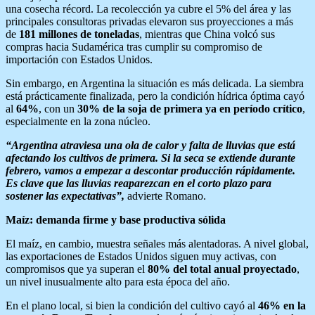
una cosecha récord. La recolección ya cubre el 5% del área y las
principales consultoras privadas elevaron sus proyecciones a más
de
181 millones de toneladas
, mientras que China volcó sus
compras hacia Sudamérica tras cumplir su compromiso de
importación con Estados Unidos.
Sin embargo, en Argentina la situación es más delicada. La siembra
está prácticamente finalizada, pero la condición hídrica óptima cayó
al
64%
, con un
30% de la soja de primera ya en período crítico
,
especialmente en la zona núcleo.
“Argentina atraviesa una ola de calor y falta de lluvias que está
afectando los cultivos de primera. Si la seca se extiende durante
febrero, vamos a empezar a descontar producción rápidamente.
Es clave que las lluvias reaparezcan en el corto plazo para
sostener las expectativas”,
advierte Romano.
Maíz: demanda firme y base productiva sólida
El maíz, en cambio, muestra señales más alentadoras. A nivel global,
las exportaciones de Estados Unidos siguen muy activas, con
compromisos que ya superan el
80% del total anual proyectado
,
un nivel inusualmente alto para esta época del año.
En el plano local, si bien la condición del cultivo cayó al
46% en la