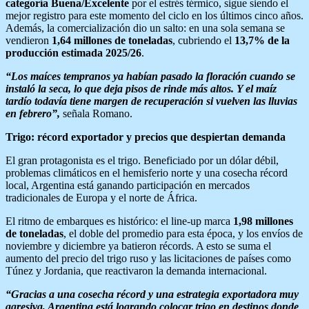
categoría Buena/Excelente
por el estrés térmico, sigue siendo el
mejor registro para este momento del ciclo en los últimos cinco años.
Además, la comercialización dio un salto: en una sola semana se
vendieron
1,64 millones de toneladas
, cubriendo el
13,7% de la
producción estimada 2025/26
.
“Los maíces tempranos ya habían pasado la floración cuando se
instaló la seca, lo que deja pisos de rinde más altos. Y el maíz
tardío todavía tiene margen de recuperación si vuelven las lluvias
en febrero”,
señala Romano.
Trigo: récord exportador y precios que despiertan demanda
El gran protagonista es el trigo. Beneficiado por un dólar débil,
problemas climáticos en el hemisferio norte y una cosecha récord
local, Argentina está ganando participación en mercados
tradicionales de Europa y el norte de África.
El ritmo de embarques es histórico: el line-up marca
1,98 millones
de toneladas
, el doble del promedio para esta época, y los envíos de
noviembre y diciembre ya batieron récords. A esto se suma el
aumento del precio del trigo ruso y las licitaciones de países como
Túnez y Jordania, que reactivaron la demanda internacional.
“Gracias a una cosecha récord y una estrategia exportadora muy
agresiva, Argentina está logrando colocar trigo en destinos donde